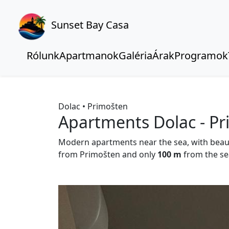
Sunset Bay Casa
Rólunk
Apartmanok
Galéria
Árak
Programok
Dolac • Primošten
Apartments Dolac - P
Modern apartments near the sea, with beau
from Primošten and only
100 m
from the se