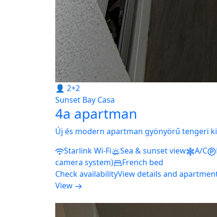
👤 2+2
Sunset Bay Casa
4a apartman
Új és modern apartman gyönyörű tengeri kil
Starlink Wi-Fi
Sea & sunset view
A/C
camera system)
French bed
Check availability
View details and apartmen
View