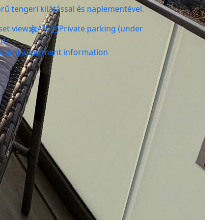
ű tengeri kilátással és naplementével.
set view
A/C
Private parking (under
ed
ls and apartment information