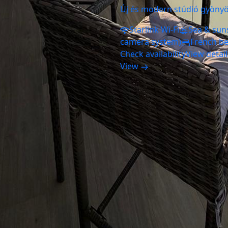
Új és modern stúdió gyönyör
Starlink Wi-Fi
Sea & sun
camera system)
French b
Check availability
View detai
View