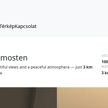
Térkép
Kapcsolat
rimosten
LOC
100
tiful views and a peaceful atmosphere — just
3 km
DIS
a.
3 k