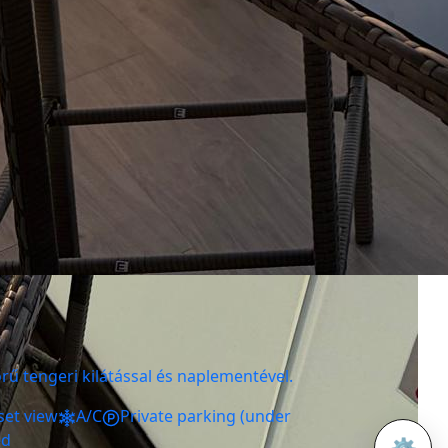
ű tengeri kilátással és naplementével.
set view
A/C
Private parking (under
ed
⚙️