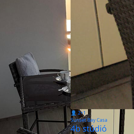
👤 2+1
Sunset Bay Casa
4b stúdió