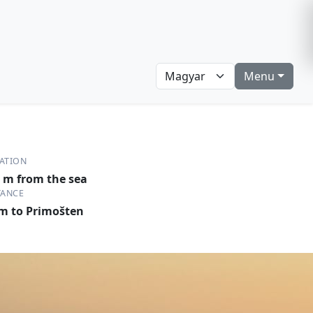
Menu
ATION
 m from the sea
TANCE
m to Primošten