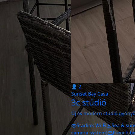
👤 2
Sunset Bay Casa
3c stúdió
Új és modern stúdió gyönyör
Starlink Wi-Fi
Sea & sun
camera system)
French b